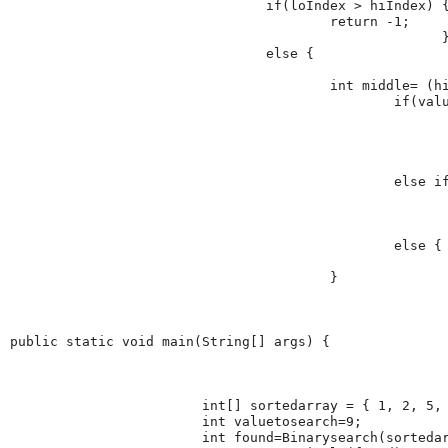
				if(loIndex > hiIndex) {

					return -1;

						      }

				else {

					int middle= (hiIndex+loIndex)/2;

						if(value > A[middle]) 

								
								 loIndex= midd
								return Binarysearch(A, loIndex, hiIndex,
								}			
						else if(value < A[middle]) {

								hiIndex = middl
								return Binarysearch(A, loIndex, hiIndex,
								
						else {

							return middle; }
					}

								
public static void main(String[] args) {

			int[] sortedarray = { 1, 2, 5, 6, 7, 8, 9, 13 ,15};

			int valuetosearch=9;

			int found=Binarysearch(sortedarray , 0 ,9 , valuetosearch);
