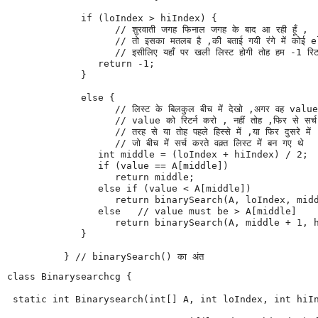
   if (loIndex > hiIndex) {

         // शुरवाती जगह फिनाल जगह के बाद आ रही हूँ ,

         // तो इसका मतलब है ,की बताई गयी रंगे में कोई el
         // इसीलिए यहाँ पर खली लिस्ट होगी तोह हम -1 रिटर्न
      return -1;

   }

   else {

         // लिस्ट के बिलकुल बीच में देखो ,अगर वह value 
         // value को रिटर्न करो , नहीं तोह ,फिर से सर्च
         // तरह से या तोह पहले हिस्से में ,या फिर दुसरे में 

         // जो बीच में सर्च करते वक़्त लिस्ट में बन गए थे 

      int middle = (loIndex + hiIndex) / 2;

      if (value == A[middle])

         return middle;

      else if (value < A[middle])

         return binarySearch(A, loIndex, midd
      else   // value must be > A[middle]

         return binarySearch(A, middle + 1, h
   }

} // binarySearch() का अंत 
class Binarysearchcg {

 static int Binarysearch(int[] A, int loIndex, int hiIn