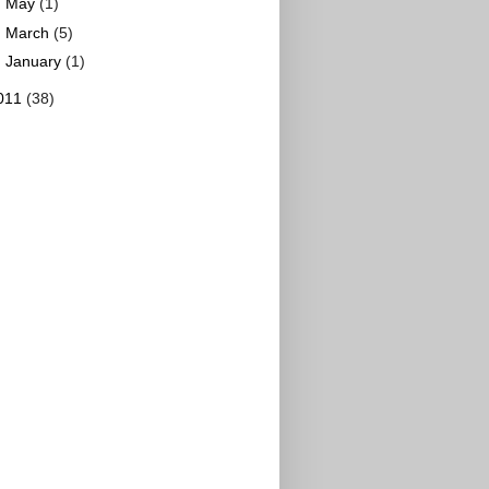
►
May
(1)
►
March
(5)
►
January
(1)
011
(38)