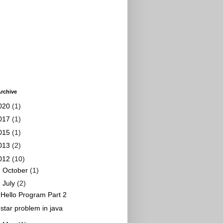
rchive
020
(1)
017
(1)
015
(1)
013
(2)
012
(10)
►
October
(1)
▼
July
(2)
Hello Program Part 2
star problem in java