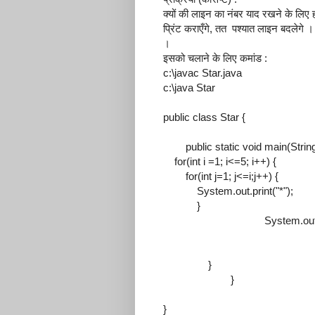
क्यों की लाइन का नंबर याद रखने के लिए हम
प्रिंट कराएँगे, तत पश्यात लाइन बदलेगे ।
।
इसको चलाने के लिए कमांड :
c:\javac Star.java
c:\java Star
public class Star {
public static void main(String[
for(int i =1; i<=5; i++) {
for(int j=1; j<=i;j++) {
System.out.print("*");
}
System.out.print(
}
}
}