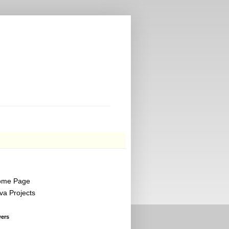
ome Page
va Projects
wers