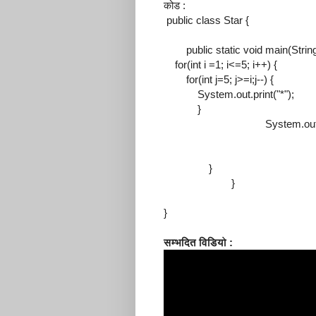
कोड :
public class Star {
public static void main(String[
for(int i =1; i<=5; i++) {
for(int j=5; j>=i;j--) {
System.out.print("*");
}
System.out.print(
}
}
}
सम्भदित विडियो :